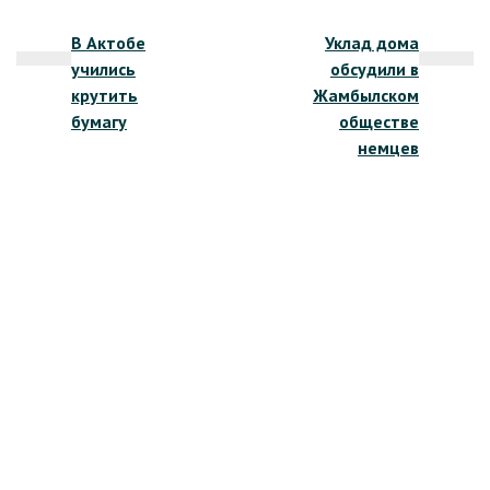
Навигация
В Актобе
Уклад дома
по
учились
обсудили в
записям
крутить
Жамбылском
бумагу
обществе
немцев