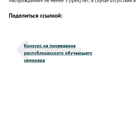
«Возрождение» не менее 3 (трёх) лет; в случае отсутствия в
Поделиться ссылкой:
Навигация
Конкурс на проведение
по
республиканского обучающего
записям
семинара