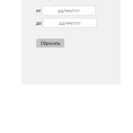
от
до
Сбросить