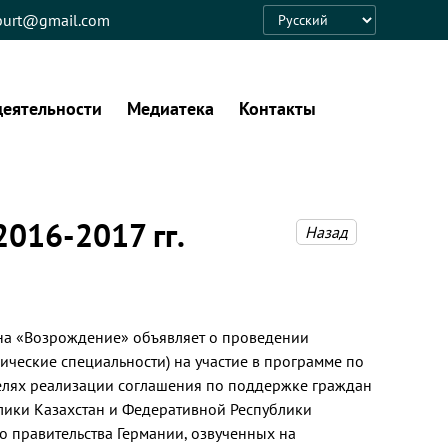
eburt@gmail.com
Language
деятельности
Медиатека
Контакты
2016-2017 гг.
Назад
на «Возрождение» объявляет о проведении
нические специальности) на участие в программе по
целях реализации соглашения по поддержке граждан
лики Казахстан и Федеративной Республики
го правительства Германии, озвученных на