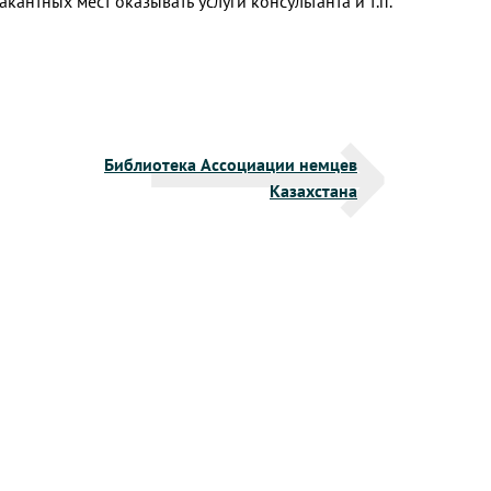
акантных мест оказывать услуги консультанта и т.п.
Библиотека Ассоциации немцев
Казахстана