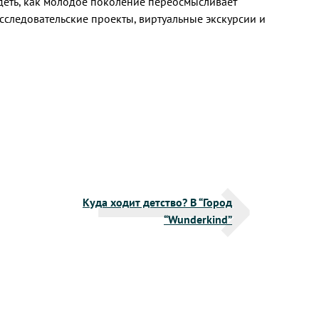
деть, как молодое поколение переосмысливает
сследовательские проекты, виртуальные экскурсии и
Куда ходит детство? В “Город
“Wunderkind”