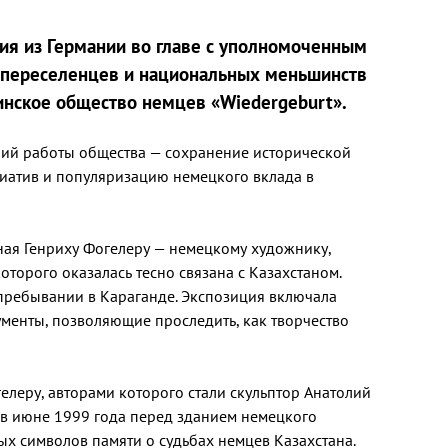
ция из Германии во главе с уполномоченным
 переселенцев и национальных меньшинств
нское общество немцев «Wiedergeburt».
ний работы общества — сохранение исторической
циатив и популяризацию немецкого вклада в
ная Генриху Фогелеру — немецкому художнику,
оторого оказалась тесно связана с Казахстаном.
и пребывании в Караганде. Экспозиция включала
менты, позволяющие проследить, как творчество
леру, авторами которого стали скульптор Анатолий
 в июне 1999 года перед зданием немецкого
ых символов памяти о судьбах немцев Казахстана.