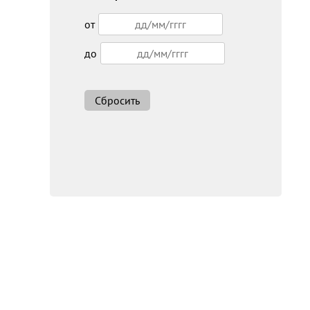
от
до
Сбросить