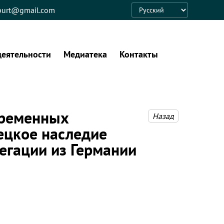
eburt@gmail.com
Language
деятельности
Медиатека
Контакты
временных
Назад
ецкое наследие
егации из Германии