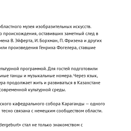
бластного музея изобразительных искусств.
о происхождения, оставивших заметный след в
ена В. Эйферта, И. Борхман, П. Фризена и других
вили произведения Генриха Фогелера, ставшие
культурной программой. Для гостей подготовили
ьные танцы и музыкальные номера. Через язык,
ура продолжает жить и развиваться в Казахстане
 современной культурной среды.
ского кафедрального собора Караганды — одного
 тесно связана с немецким сообществом области.
ergeburt» стал не только знакомством с