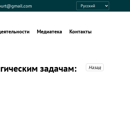
eburt@gmail.com
Language
деятельности
Медиатека
Контакты
егическим задачам:
Назад