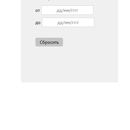
от
до
Сбросить