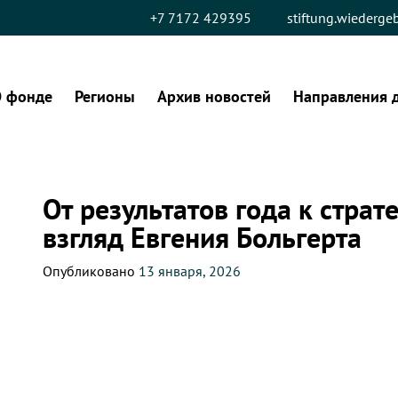
+7 7172 429395
stiftung.wiederg
 фонде
Регионы
Архив новостей
Направления 
От результатов года к страт
взгляд Евгения Больгерта
Опубликовано
13 января, 2026