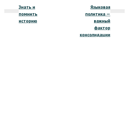
Знать и
Языковая
по
помнить
политика —
записям
историю
важный
фактор
консолидации