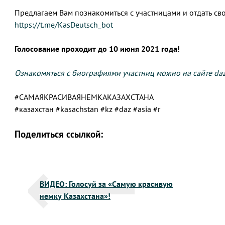
Предлагаем Вам познакомиться с участницами и отдать св
https://t.me/KasDeutsch_bot
Голосование проходит до 10 июня 2021 года!
Ознакомиться с биографиями участниц можно на сайте daz
#САМАЯКРАСИВАЯНЕМКАКАЗАХСТАНА
#казахстан #kasachstan #kz #daz #asia #r
Поделиться ссылкой:
Навигация
ВИДЕО: Голосуй за «Самую красивую
по
немку Казахстана»!
записям