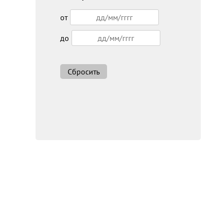
от
до
Сбросить