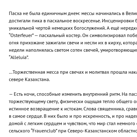
Пасха не была единичным днем: мессы начинались в Велик
достигали пика в пасхальное воскресенье. Инсценировки
уникальной чертой немецких богослужений. А ещё нередк
“Osterfeuer” — пасхальный костер. Он символизировал побе
огня прихожане зажигали свечи и несли их в кирху, котор
недели наполнялась светом сотен свечей, умиротворяющи
“Alleluia”.
…Торжественная месса при свечах и молитвах прошла нак
севере Казахстана.
— Есть ночи, способные изменить внутренний ритм. На пас
торжествующему свету, физически ощущая тепло общего ог
истинное возвращение к истокам. Слова священника, ср
в самое сердце. В них было и про искренность, и про наде
домой с легким сердцем и чувством, что мир стал немного
сельского “Frauenclub” при Северо-Казахстанском областн