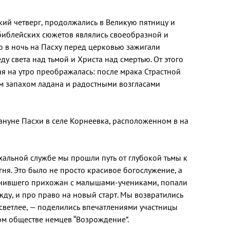
ий четверг, продолжались в Великую пятницу и
 библейских сюжетов являлись своеобразной и
о в ночь на Пасху перед церковью зажигали
ду света над тьмой и Христа над смертью. От этого
ая на утро преображалась: после мрака Страстной
м запахом ладана и радостными возгласами
ануне Пасхи в селе Корнеевка, расположенном в на
хальной службе мы прошли путь от глубокой тьмы к
ня. Это было не просто красивое богослужение, а
авнившего прихожан с малышами-учениками, попали
жду, и про право на новый старт. Мы возвратились
 светлее, — поделились впечатлениями участницы
ом обществе немцев “Возрождение”.