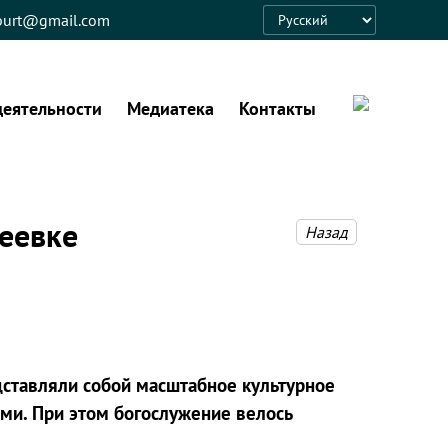
eburt@gmail.com
Language
деятельности
Медиатека
Контакты
неевке
Назад
ставляли собой масштабное культурное
ми. При этом богослужение велось