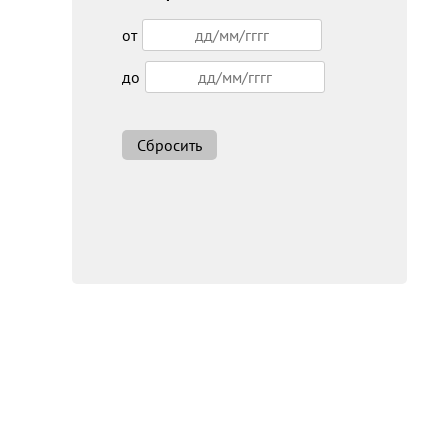
от
до
Сбросить