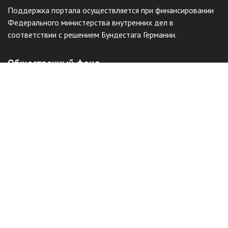
Поддержка портала осуществляется при финансировании
Федерального министерства внутренних дел в
соответствии с решением Бундестага Германии.
Общественный фонд
«Казахстанское объединение немцев
«Возрождение»
Виртуальный музей
Интерактивный архив
Отправить жалобу
Наш сайт защищен с помощью reCAPTCHA и соответствует
Политике конфиденциальности
и
Условиям использования
Google.