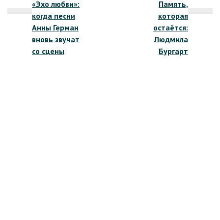
«Эхо любви»:
Память,
по
когда песни
которая
записям
Анны Герман
остаётся:
вновь звучат
Людмила
со сцены
Бургарт