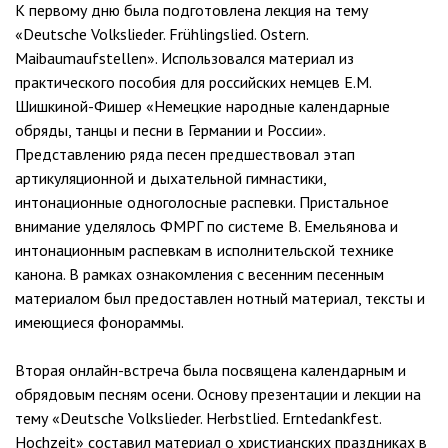
К первому дню была подготовлена лекция на тему
«Deutsche Volkslieder. Frühlingslied. Ostern.
Maibaumaufstellen». Использовался материал из
практического пособия для российских немцев Е.М.
Шишкиной-Фишер «Немецкие народные календарные
обряды, танцы и песни в Германии и России».
Представлению ряда песен предшествовал этап
артикуляционной и дыхательной гимнастики,
интонационные одноголосные распевки. Пристальное
внимание уделялось ФМРГ по системе В. Емельянова и
интонационным распевкам в исполнительской технике
канона. В рамках ознакомления с весенним песенным
материалом был предоставлен нотный материал, тексты и
имеющиеся фонораммы.
Вторая онлайн-встреча была посвящена календарным и
обрядовым песням осени. Основу презентации и лекции на
тему «Deutsche Volkslieder. Herbstlied. Erntedankfest.
Hochzeit» составил материал о христианских праздниках в