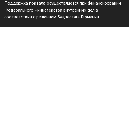
Поддержка портала осуществляется при финансировании
Федерального министерства внутренних дел в
соответствии с решением Бундестага Германии.
Общественный фонд
«Казахстанское объединение немцев
«Возрождение»
Виртуальный музей
Интерактивный архив
Отправить жалобу
Наш сайт защищен с помощью reCAPTCHA и соответствует
Политике конфиденциальности
и
Условиям использования
Google.