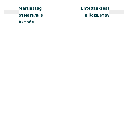
Навигация
Martinstag
Entedankfest
по
отметили в
в Кокшетау
записям
Актобе