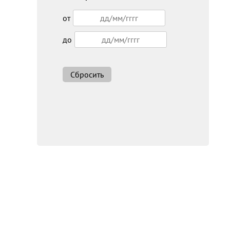
от
до
Сбросить