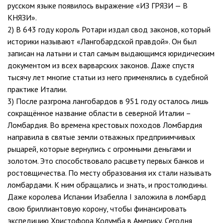
русском языке появилось выражение «ИЗ ГРЯЗИ — В
КНЯЗИ».
2) В 643 году король Ротари издал свод законов, который
историки называют «Лангобардской правдой». Он был
записан на латыни и стал самым выдающимся юридическим
документом из всех варварских законов. Даже спустя
тысячу лет многие статьи из него применялись в судебной
практике Италии.
3) После разгрома лангобардов в 951 году осталось лишь
сокращённое название области в северной Италии –
Ломбардия. Во времена крестовых походов Ломбардия
направила в святые земли отважных предприимчивых
рыцарей, которые вернулись с огромными деньгами и
золотом. Это способствовало расцвету первых банков и
ростовщичества. По месту образования их стали называть
ломбардами. К ним обращались и знать, и простолюдины.
Даже королева Испании Изабелла I заложила в ломбард
свою бриллиантовую корону, чтобы финансировать
экспедицию Христофора Колумба в Америку. Сегодня