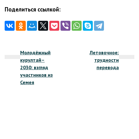
Поделиться ссылкой:
Навигация
Молодёжный
Летовочное:
по
курултай–
трудности
записям
2030: взгляд
перевода
участников из
Семея