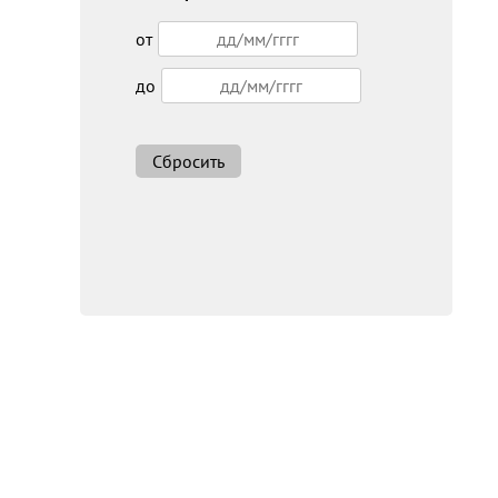
от
до
Сбросить