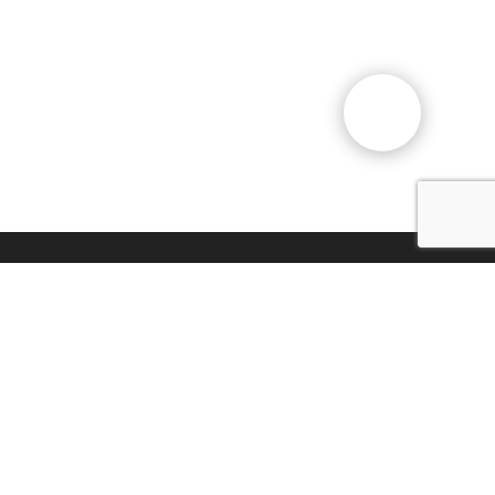
Общественный фонд
«Казахстанское объединение
немцев «Возрождение»
Виртуальный музей