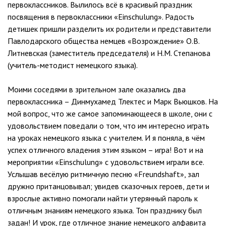
первоклассников. Вылилось всё в красивый праздник
посвящения в первоклассники «Einschulung». Радость
детишек пришли разделить их родители и представители
Павлодарского общества немцев «Возрождение» О.В.
Литневская (заместитель председателя) и Н.М. Степанова
(учитель-методист немецкого языка).
Моими соседями в зрительном зале оказались два
первоклассника – Динмухамед Тлектес и Марк Вьюшков. На
мой вопрос, что же самое запоминающееся в школе, они с
удовольствием поведали о том, что им интересно играть
на уроках немецкого языка с учителем. И я поняла, в чём
успех отличного владения этим языком – игра! Вот и на
мероприятии «Einschulung» с удовольствием играли все.
Услышав весёлую ритмичную песню «Freundshaft», зал
дружно пританцовывал; увидев сказочных героев, дети и
взрослые активно помогали найти утерянный пароль к
отличным знаниям немецкого языка. Тон празднику был
задан! И урок, где отличное знание немецкого алфавита