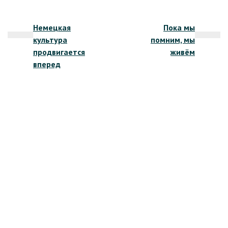
Навигация
Немецкая
Пока мы
по
культура
помним, мы
записям
продвигается
живём
вперед