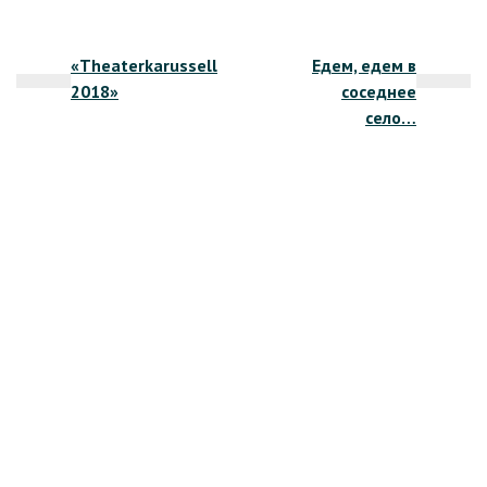
Навигация
«Theaterkarussell
Едем, едем в
по
2018»
соседнее
записям
село…