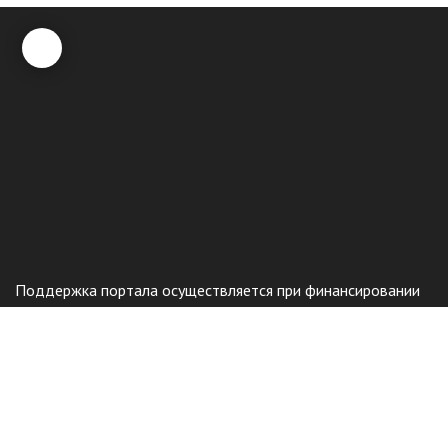
Поддержка портала осуществляется при финансировании
Федерального министерства внутренних дел в
соответствии с решением Бундестага Германии.
Общественный фонд
«Казахстанское объединение немцев