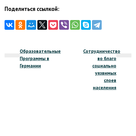
Поделиться ссылкой:
Навигация
Образовательные
Сотрудничество
по
Программы в
во благо
записям
Германии
социально
уязвимых
слоев
населения