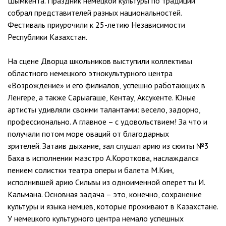
Шымкента. Праздник немецкой культуры по традиции
собрал представителей разных национальностей.
Фестиваль приурочили к 25-летию Независимости
Республики Казахстан.
На сцене Дворца школьников выступили коллективы
областного немецкого этнокультурного центра
«Возрождение» и его филиалов, успешно работающих в
Ленгере, а также Сарыагаше, Кентау, Аксукенте. Юные
артисты удивляли своими талантами: весело, задорно,
профессионально. А главное – с удовольствием! За что и
получали потом море оваций от благодарных
зрителей. Затаив дыхание, зал слушал арию из сюиты №3
Баха в исполнении маэстро А.Короткова, наслаждался
пением солистки театра оперы и балета М.Кин,
исполнившей арию Сильвы из одноименной оперетты И.
Кальмана. Основная задача – это, конечно, сохранение
культуры и языка немцев, которые проживают в Казахстане.
У немецкого культурного центра немало успешных