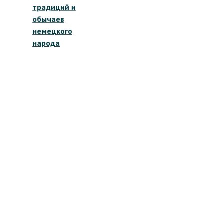
записям
традиций и
обычаев
немецкого
народа