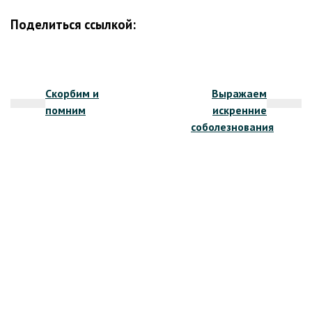
Поделиться ссылкой:
Навигация
Скорбим и
Выражаем
по
помним
искренние
записям
соболезнования