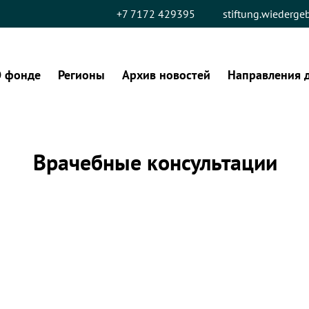
+7 7172 429395
stiftung.wiederg
 фонде
Регионы
Архив новостей
Направления 
Врачебные консультации