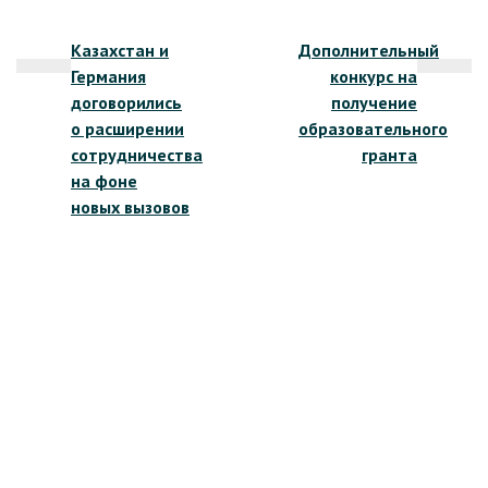
Навигация
Казахстан и
Дополнительный
по
Германия
конкурс на
записям
договорились
получение
о расширении
образовательного
сотрудничества
гранта
на фоне
новых вызовов