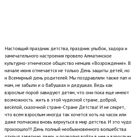
Настоящий праздник детства, праздник улыбок, задора и
замечательного настроения провело Алматинское
культурно-этническое общество немцев «Возрождение». В
начале июня отмечается не только День защиты детей, но
и Всемирный день родителей. Мы поздравляли также пап и
мам, не забыли и о бабушках и дедушках. Ведь как
взрослые порой завидуют детям, что они пока еще имеют
возможность жить в этой чудесной стране, доброй,
весёлой, сказочной стране-Стране Детства! И не секрет,
что всем взрослым иногда так хочется хоть на часок или
даже полчасика вновь вернуться в мир детства. И это чудо
произошло!!! День полный необыкновенного волшебства
открыл заветную дверь и позволил войти в нее и взрослым.