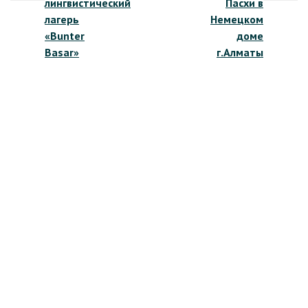
лингвистический
Пасхи в
записям
лагерь
Немецком
«Bunter
доме
Basar»
г.Алматы