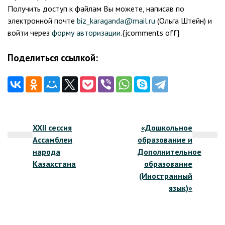
Получить доступ к файлам Вы можете, написав по
электронной почте
biz_karaganda@mail.ru
(Ольга Штейн) и
войти через
форму авторизации
.{jcomments off}
Поделиться ссылкой:
Навигация
XXII сессия
«Дошкольное
по
Ассамблеи
образование и
записям
народа
Дополнительное
Казахстана
образование
(Иностранный
язык)»