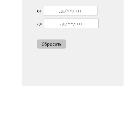
от
до
Сбросить