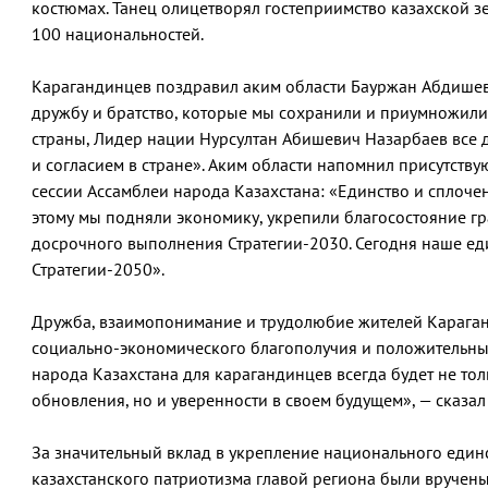
костюмах. Танец олицетворял гостеприимство казахской з
100 национальностей.
Карагандинцев поздравил аким области Бауржан Абдишев:
дружбу и братство, которые мы сохранили и приумножили
страны, Лидер нации Нурсултан Абишевич Назарбаев все 
и согласием в стране». Аким области напомнил присутству
сессии Ассамблеи народа Казахстана: «Единство и сплочен
этому мы подняли экономику, укрепили благосостояние г
досрочного выполнения Стратегии-2030. Сегодня наше ед
Стратегии-2050».
Дружба, взаимопонимание и трудолюбие жителей Карага
социально-экономического благополучия и положительны
народа Казахстана для карагандинцев всегда будет не тол
обновления, но и уверенности в своем будущем», — сказа
За значительный вклад в укрепление национального единс
казахстанского патриотизма главой региона были вруче