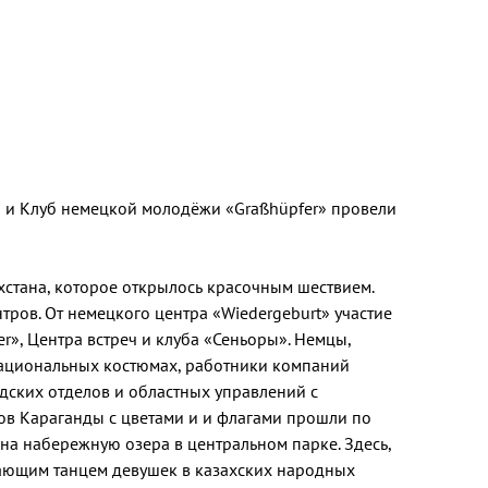
» и Клуб немецкой молодёжи «Graßhüpfer» провели
хстана, которое открылось красочным шествием.
тров. От немецкого центра «Wiedergeburt» участие
r», Центра встреч и клуба «Сеньоры». Немцы,
 национальных костюмах, работники компаний
дских отделов и областных управлений с
ов Караганды с цветами и и флагами прошли по
на набережную озера в центральном парке. Здесь,
вающим танцем девушек в казахских народных