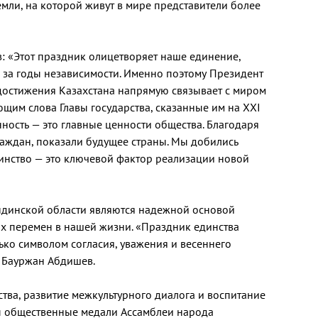
емли, на которой живут в мире представители более
 «Этот праздник олицетворяет наше единение,
 за годы независимости. Именно поэтому Президент
достижения Казахстана напрямую связывает с миром
ющим слова Главы государства, сказанные им на XXI
ность — это главные ценности общества. Благодаря
раждан, показали будущее страны. Мы добились
инство — это ключевой фактор реализации новой
ндинской области являются надежной основой
х перемен в нашей жизни. «Праздник единства
ько символом согласия, уважения и весеннего
л Бауржан Абдишев.
тва, развитие межкультурного диалога и воспитание
ны общественные медали Ассамблеи народа