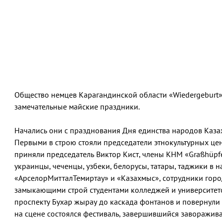
Общество немцев Карагандинской области «Wiedergeburt
замечательные майские праздники.
Начались они с празднования Дня единства народов Каза
Первыми в строю стояли председатели этнокультурных цен
приняли председатель Виктор Кист, члены КНМ «Graßhüpfe
украинцы, чеченцы, узбеки, белорусы, татары, таджики в
«АрселорМитталТемиртау» и «Казахмыс», сотрудники горо
замыкающими строй студентами колледжей и университет
проспекту Бухар жырау до каскада фонтанов и повернули 
на сцене состоялся фестиваль, завершившийся заворажи