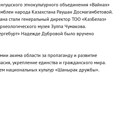
ингушского этнокультурного объединения «Вайнах»
амблеи народа Казахстана Раушан Досмагамбетовой.
ана стали генеральный директор ТОО «КазБелаз»
рхеологического музея Зулпа Чумакова.
ергебурт» Надежде Дубровой было вручено
мии акима области за пропаганду и развитие
сия, укрепление единства и гражданского мира.
ем национальных культур «Шанырак дружбы».