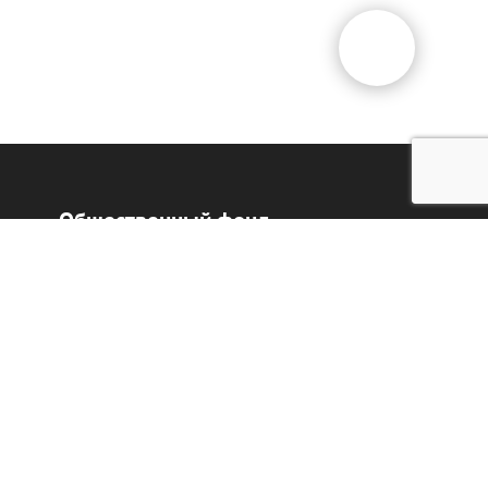
Общественный фонд
«Казахстанское объединение
немцев «Возрождение»
Виртуальный музей
Интерактивный архив