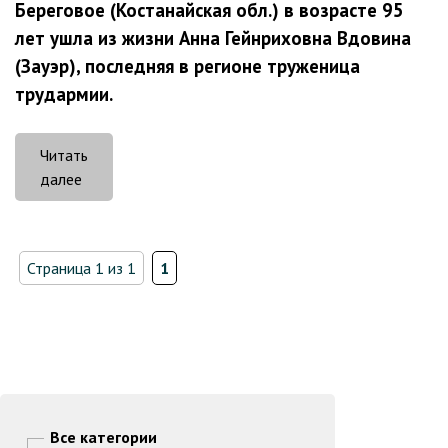
Береговое (Костанайская обл.) в возрасте 95
лет ушла из жизни Анна Гейнриховна Вдовина
(Зауэр), последняя в регионе труженица
трудармии.
Читать
««И
далее
я
вас
люблю»»
Страница 1 из 1
1
Все категории