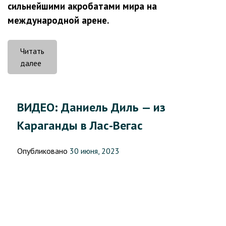
сильнейшими акробатами мира на
международной арене.
Читать
«Даниель
далее
Диль
–
достойный
ВИДЕО: Даниель Диль — из
пример
Караганды в Лас-Вегас
для
подрастающего
поколения»
Опубликовано
30 июня, 2023