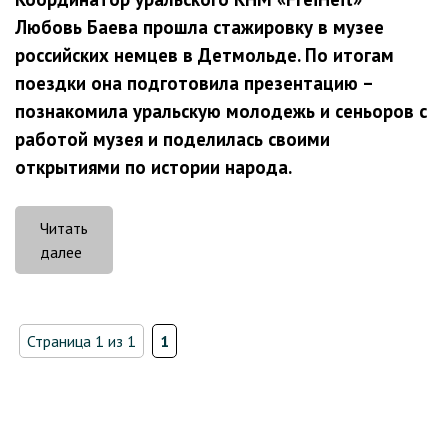
Любовь Баева прошла стажировку в музее
российских немцев в Детмольде. По итогам
поездки она подготовила презентацию –
познакомила уральскую молодежь и сеньоров с
работой музея и поделилась своими
открытиями по истории народа.
Читать
«В
далее
Детмольд
–
за
Страница 1 из 1
1
историей»