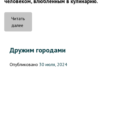
человеком, влюблённым в кулинарию.
Читать
«Как
далее
КНМ
«Freiheit»
знакомит
Дружим городами
подростков
с
Опубликовано
30 июля, 2024
профессиями»