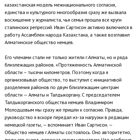
казахстанская модель межнационального согласия,
единства и культурного многообразия сразу же вызвала
восхищение у журналиста, чья семья прошла все круги
сталинских репрессий. Иван Сартисон активно включился в
работу Ассамблеи народа Казахстана, а также возглавил
Алматинское общество немцев.
Его членами стали не только жители г.Алматы, но и ряда
близлежащих районов. «Протяженность Алматинской
области – тысячи километров. Поэтому когда я
организовывал общество, то выступил с инициативой
разделения районов по двум близлежащим центрам
области — Алматы и Талдыкоргану. С председателем
Талдыкорганского общества немцев Владимиром
Молодцовым мы сразу же пришли к согласию. Правда,
руководство я вскоре передал из-за нагрузки в редакции
немецкой газеты, — вспоминает Иван Сартисон. —
Общество немцев г.Алматы состоялось. Оно авторитетно,
люди его знают, дорожат своим членством. Что особенно