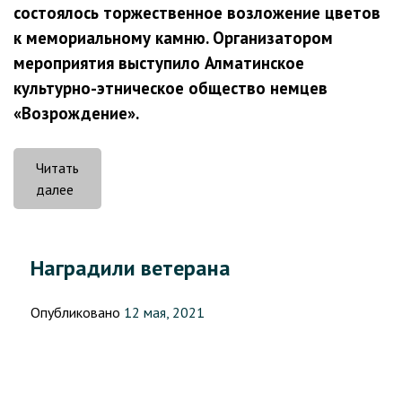
состоялось торжественное возложение цветов
к мемориальному камню. Организатором
мероприятия выступило Алматинское
культурно-этническое общество немцев
«Возрождение».
Читать
«Возложение
далее
цветов
к
мемориальному
Наградили ветерана
камню
в
Опубликовано
12 мая, 2021
Немецком
доме
города
Алматы»