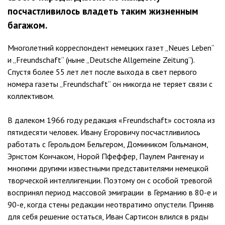
посчастливилось владеть таким жизненным
багажом.
Многолетний корреспондент немецких газет „Neues Leben“
и „Freundschaft“ (ныне „Deutsche Allgemeine Zeitung“).
Спустя более 55 лет лет после выхода в свет первого
номера газеты „Freundschaft“ он никогда не теряет связи с
коллективом.
В далеком 1966 году редакция «Freundschaft» состояла из
пятидесяти человек. Ивану Егоровичу посчастливилось
работать с Герольдом Бельгером, Домиником Гольманом,
Эрнстом Кончаком, Норой Пфеффер, Паулем Рангенау и
многими другими известными представителями немецкой
творческой интеллигенции. Поэтому он с особой тревогой
воспринял период массовой эмиграции в Германию в 80-е и
90-е, когда стены редакции неотвратимо опустели. Приняв
для себя решение остаться, Иван Сартисон влился в ряды