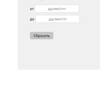
от
до
Сбросить