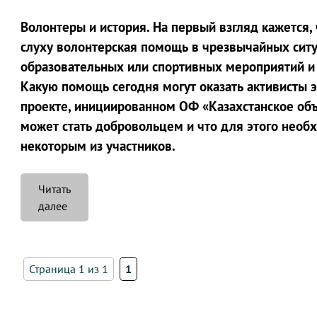
Волонтеры и история. На первый взгляд кажется,
слуху волонтерская помощь в чрезвычайных ситу
образовательных или спортивных мероприятий и п
Какую помощь сегодня могут оказать активисты 
проекте, инициированном ОФ «Казахстанское об
может стать добровольцем и что для этого необ
некоторым из участников.
Читать
««Тот,
далее
кто
ничего
не
Страница 1 из 1
1
делает
для
других,