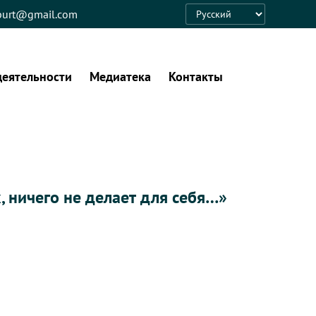
eburt@gmail.com
Language
деятельности
Медиатека
Контакты
х, ничего не делает для себя…»