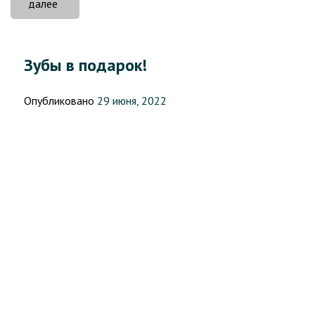
«Ушла
далее
из
жизни
Людмила
Зубы в подарок!
Федотова
(Шлессер)»
Опубликовано
29 июня, 2022