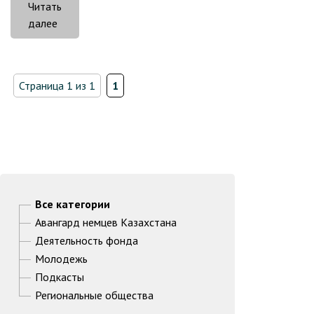
Читать
«Никита
далее
Гилёв:
«О
нас
Страница 1 из 1
1
узнает
весь
Актобе»»
Все категории
Авангард немцев Казахстана
Деятельность фонда
Молодежь
Подкасты
Региональные общества