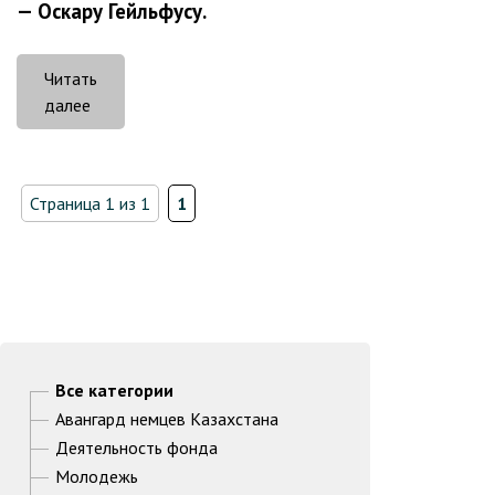
— Оскару Гейльфусу.
Читать
«Музыкальный
далее
вечер:
между
классикой
Страница 1 из 1
1
и
современностью»
Все категории
Авангард немцев Казахстана
Деятельность фонда
Молодежь