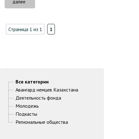
«Зодчий
далее
из
Павлодара
построил
Страница 1 из 1
1
копию
Берлинского
собора»
Все категории
Авангард немцев Казахстана
Деятельность фонда
Молодежь
Подкасты
Региональные общества