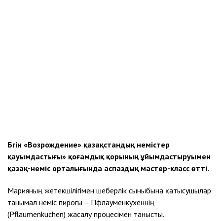
Бүгін «Возрождение» қазақстандық немістер
қауымдастығы» қоғамдық қорының ұйымдастыруымен
қазақ-неміс орталығында аспаздық мастер-класс өтті.
Марияның жетекшілігімен шеберлік сыныбына қатысушылар
танымал неміс пирогы – Пфлауменкухеннің
(Pflaumenkuchen) жасалу процесімен танысты.