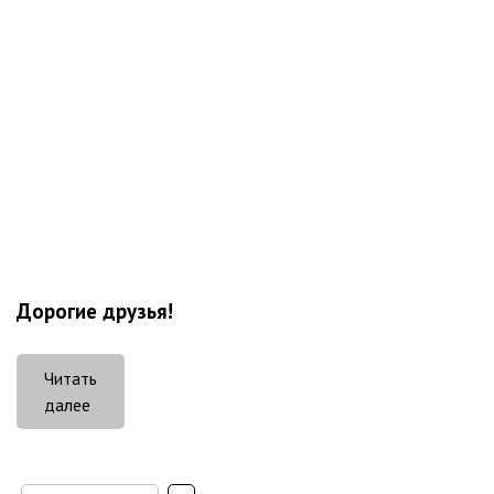
Дорогие друзья!
Читать
«Международная
далее
свеча
памяти»