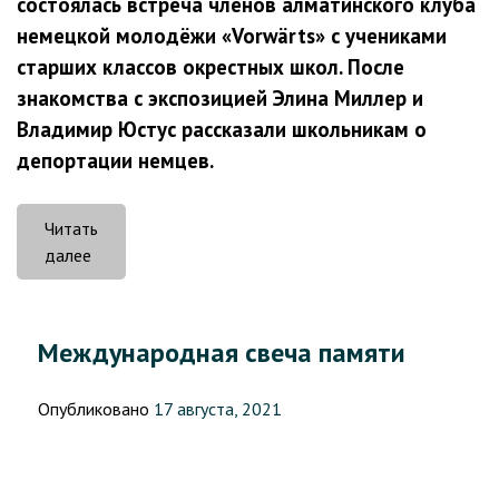
состоялась встреча членов алматинского клуба
немецкой молодёжи «Vorwärts» с учениками
старших классов окрестных школ. После
знакомства с экспозицией Элина Миллер и
Владимир Юстус рассказали школьникам о
депортации немцев.
Читать
«День
далее
благодарности
—
символ
Международная свеча памяти
политики
мира
Опубликовано
17 августа, 2021
и
согласия»