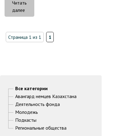
Читать
«О
далее
сборе
помощи
пострадавшим
Страница 1 из 1
1
от
землетрясения
в
Турции»
Все категории
Авангард немцев Казахстана
Деятельность фонда
Молодежь
Подкасты
Региональные общества