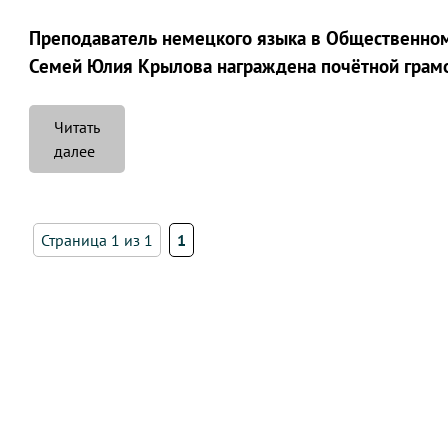
Преподаватель немецкого языка в Общественно
Семей Юлия Крылова награждена почётной грамо
Читать
«Юлия
далее
Крылова
награждена
почетной
Страница 1 из 1
1
грамотой
Акима
города»