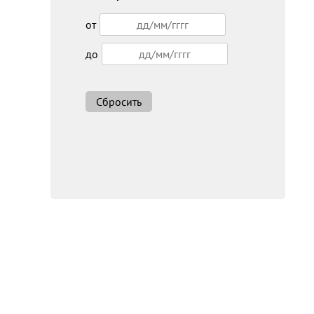
от
до
Сбросить