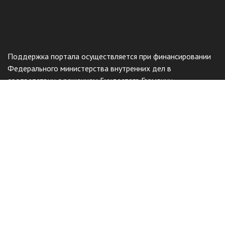
Поддержка портала осуществляется при финансировании
Федерального министерства внутренних дел в
соответствии с решением Бундестага Германии.
Общественный фонд
«Казахстанское объединение немцев
«Возрождение»
Виртуальный музей
Интерактивный архив