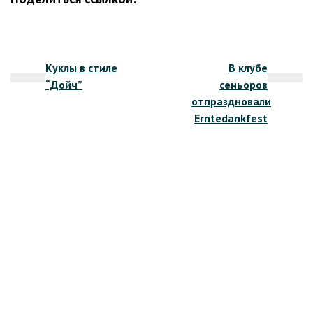
Навигация
Куклы в стиле
В клубе
по
“Дойч”
сеньоров
записям
отпраздновали
Erntedankfest