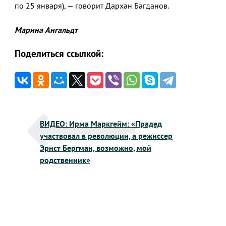
по 25 января), — говорит Дархан Багданов.
Марина Ангальдт
Поделиться ссылкой:
Навигация
ВИДЕО: Ирма Маркгейм: «Прадед
по
участвовал в революции, а режиссер
записям
Эрнст Бергман, возможно, мой
родственник»