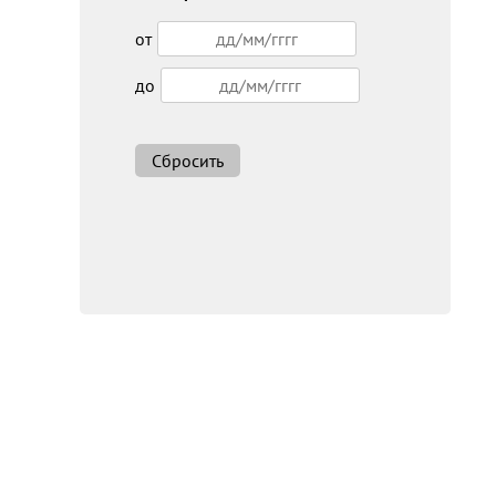
от
до
Сбросить