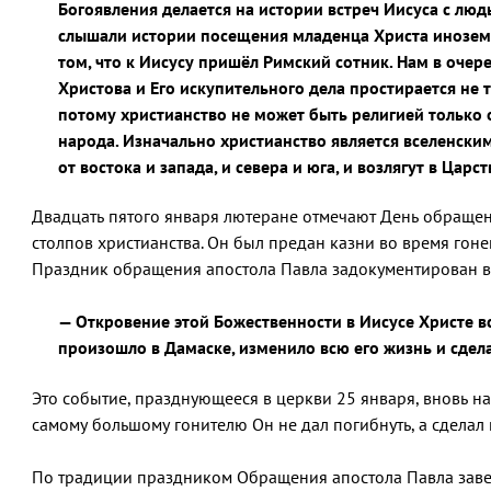
Богоявления делается на истории встреч Иисуса с лю
слышали истории посещения младенца Христа инозем
том, что к Иисусу пришёл Римский сотник. Нам в очер
Христова и Его искупительного дела простирается не 
потому христианство не может быть религией только 
народа. Изначально христианство является вселенским
от востока и запада, и севера и юга, и возлягут в Царс
Двадцать пятого января лютеране отмечают День обращен
столпов христианства. Он был предан казни во время гоне
Праздник обращения апостола Павла задокументирован в Га
— Откровение этой Божественности в Иисусе Христе вст
произошло в Дамаске, изменило всю его жизнь и сдел
Это событие, празднующееся в церкви 25 января, вновь н
самому большому гонителю Он не дал погибнуть, а сделал 
По традиции праздником Обращения апостола Павла завер