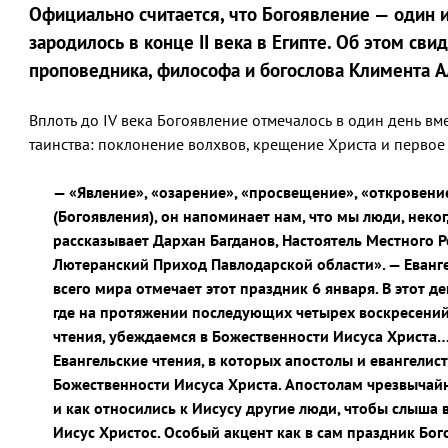
Официально считается, что Богоявление — один 
зародилось в конце II века в Египте. Об этом св
проповедника, философа и богослова Климента А
Вплоть до IV века Богоявление отмечалось в один день вм
таинства: поклонение волхвов, крещение Христа и первое 
— «Явление», «озарение», «просвещение», «откровени
(Богоявления), он напоминает нам, что мы люди, неког
рассказывает Дархан Багданов, Настоятель Местного 
Лютеранский Приход Павлодарской области». — Еванг
всего мира отмечает этот праздник 6 января. В этот д
где на протяжении последующих четырех воскресений 
чтения, убеждаемся в Божественности Иисуса Христа…
Евангельские чтения, в которых апостолы и евангелис
Божественности Иисуса Христа. Апостолам чрезвычайно
и как относились к Иисусу другие люди, чтобы слыша в
Иисус Христос. Особый акцент как в сам праздник Бого