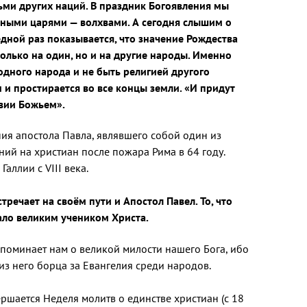
дьми других наций. В праздник Богоявления мы
ными царями — волхвами. А сегодня слышим о
едной раз показывается, что значение Рождества
только на один, но и на другие народы. Именно
одного народа и не быть религией другого
 и простирается во все концы земли. «И придут
твии Божьем».
ия апостола Павла, являвшего собой один из
ний на христиан после пожара Рима в 64 году.
ллии с VIII века.
речает на своём пути и Апостол Павел. То, что
ало великим учеником Христа.
апоминает нам о великой милости нашего Бога, ибо
из него борца за Евангелия среди народов.
шается Неделя молитв о единстве христиан (с 18