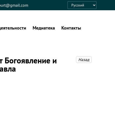
eburt@gmail.com
Language
деятельности
Медиатека
Контакты
т Богоявление и
Назад
авла