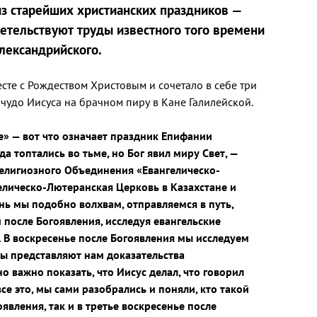
из старейших христианских праздников —
идетельствуют труды известного того времени
лександрийского.
есте с Рождеством Христовым и сочетало в себе три
чудо Иисуса на брачном пиру в Кане Галилейской.
е» — вот что означает праздник Епифании
да топтались во тьме, но Бог явил миру Свет, —
Религиозного Объединения «Евангелическо-
елическо-Лютеранская Церковь в Казахстане и
ень мы подобно волхвам, отправляемся в путь,
после Богоявления, исследуя евангельские
 В воскресенье после Богоявления мы исследуем
ты представляют нам доказательства
 важно показать, что Иисус делал, что говорил
се это, мы сами разобрались и поняли, кто такой
явления, так и в третье воскресенье после