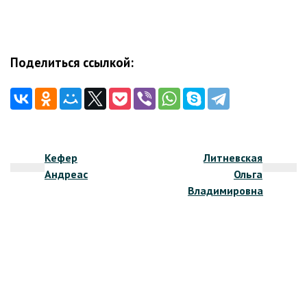
Поделиться ссылкой:
Навигация
Кефер
Литневская
по
Андреас
Ольга
записям
Владимировна