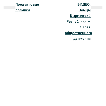
Продуктовые
ВИДЕО:
по
посылки
Немцы
записям
Кыргызской
Республики —
30 лет
общественного
движения