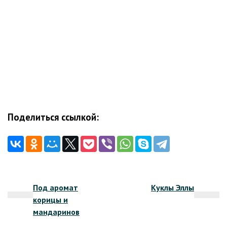
Поделиться ссылкой:
Навигация
Под аромат
Куклы Эллы
по
корицы и
записям
мандаринов