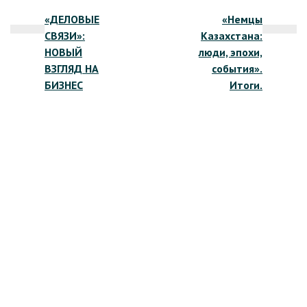
Навигация
«ДЕЛОВЫЕ
«Немцы
по
СВЯЗИ»:
Казахстана:
записям
НОВЫЙ
люди, эпохи,
ВЗГЛЯД НА
события».
БИЗНЕС
Итоги.