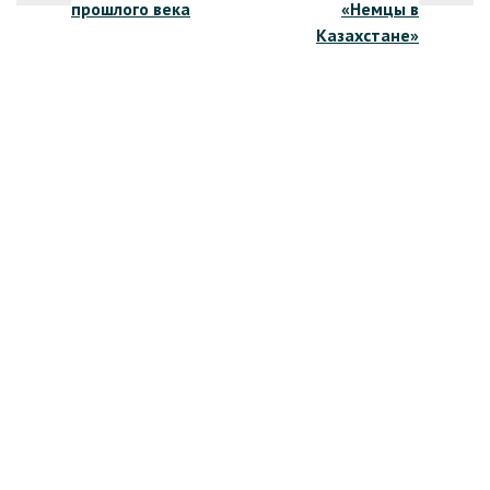
прошлого века
«Немцы в
записям
Казахстане»