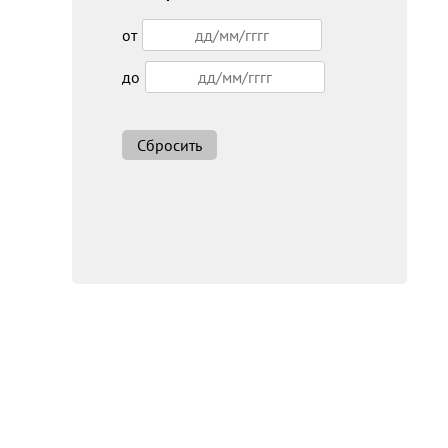
от
до
Сбросить