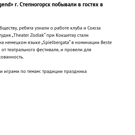
nd» г. Степногорск побывали в гостях в
ществу, ребята узнали о работе клуба и Союза
удия „Theater Zodiak“ при Кокшетау стали
а немецком языке „Spielbergata“ в номинации Beste
 от театрального фестиваля, и провели для
кованность.
 играми по темам: традиции праздника