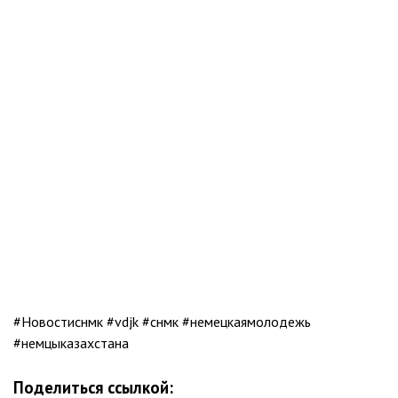
#Новостиснмк​ #vdjk #снмк #немецкаямолодежь
#немцыказахстана
Поделиться ссылкой: