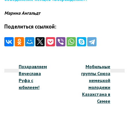
Марина Ангальдт
Поделиться ссылкой:
Навигация
Поздравляем
Мобильные
по
Вячеслава
группы Союза
записям
Руфа с
немецкой
юбилеем!
молодежи
Казахстана в
Семее