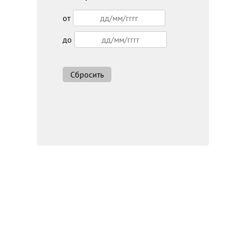
от
до
Сбросить