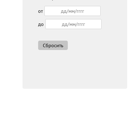
от
до
Сбросить