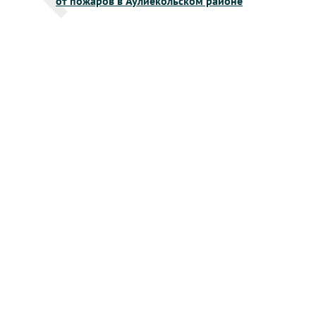
от пожаров в Аулиекольском районе
записям