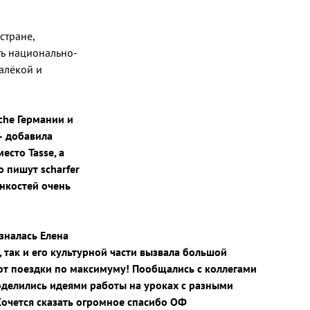
стране,
ть национально-
алёкой и
che Германии и
– добавила
есто Tasse, а
о пишут scharfer
онкостей очень
зналась Елена
 так и его культурной части вызвала большой
от поездки по максимуму! Пообщались с коллегами
оделились идеями работы на уроках с разными
Хочется сказать огромное спасибо ОФ