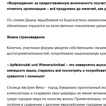
«Возрождение» за предоставленную возможность поучас
отметить организацию – всё продумано до мелочей, как ра
По словам Дианы Арыкбаевой из Кыргызстана, мультиплика
обязательно отразятся на качественных показателях даль
Живое страноведение
Конечно, участники форума увидели собственными глазам
достопримечательностей, попробовали национальную кухн
– Apfelstrudel und Wienerschnitzel – это невероятно вкус
немецкого языка, старались всё посмотреть и попробовать
сравнится с книжным!
Столица Австрии Вена – город, буквально пропитанный ис
композиторы и создавали свои шедевры не менее великие
среди городов мира по качеству жизни. Примечательно, ч
поэтому в сравнении с другими европейскими городами ар