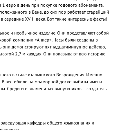
1 евро в день при покупке годового абонемента.
положенного в Вене, до сих пор работает старейший
 середине XVIII века. Вот такие интересные факты!
ьное и необычное изделие. Они представляют собой
ховой компании «Анкер». Часы были созданы в
ь они демонстрируют пятнадцатиминутное действо,
ысотой 2,7 м каждая. Они показывают всю историю
нного в стиле итальянского Возрождения. Именно
а. В вестибюле на мраморной доске выбиты имена
опы. Среди его знаменитых выпускников – создатель
т, заведующая кафедры общего языкознания и
иханова»: