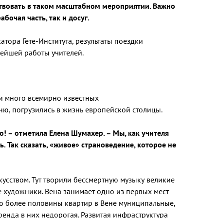
твовать в таком масштабном мероприятии. Важно
бочая часть, так и досуг.
тора Гете-Института, результаты поездки
нейшей работы учителей.
и много всемирно известных
ю, погрузились в жизнь европейской столицы.
но! – отметила Елена Шумахер. – Мы, как учителя
. Так сказать, «живое» страноведение, которое не
кусством. Тут творили бессмертную музыку великие
 художники. Вена занимает одно из первых мест
то более половины квартир в Вене муниципальные,
енда в них недорогая. Развитая инфраструктура