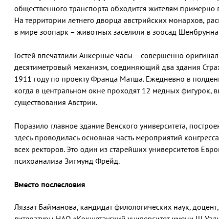
общественного транспорта обходится жителям примерно в 
На территории летнего дворца австрийских монархов, рас
в мире зоопарк – животных заселили в зоосад Шенбрунна в
Гостей впечатлили Анкерные часы – совершенно оригинал
десятиметровый механизм, соединяющий два здания Стра
1911 году по проекту Франца Матша. Ежедневно в полден
когда в центральном окне проходят 12 медных фигурок, в
существования Австрии.
Поразило главное здание Венского университета, построе
здесь проводилась основная часть мероприятий конгресс
всех ректоров. Это один из старейших университетов Евр
психоанализа Зигмунд Фрейд.
Вместо послесловия
Ляззат Байманова, кандидат филологических наук, доцен
литературы НАО «Кокшетауский университет имени Ш. Уал