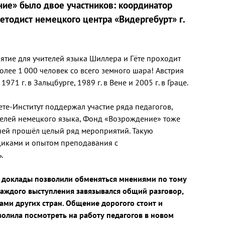
ие» было двое участников: координатор
етодист немецкого центра «Видергебурт» г.
ятие для учителей языка Шиллера и Гёте проходит
более 1 000 человек со всего земного шара! Австрия
971 г. в Зальцбурге, 1989 г. в Вене и 2005 г. в Граце.
ете-Институт поддержал участие ряда педагогов,
телей немецкого языка, Фонд «Возрождение» тоже
 дней прошёл целый ряд мероприятий. Такую
диками и опытом преподавания с
.
 доклады позволили обменяться мнениями по тому
 каждого выступления завязывался общий разговор,
ми других стран. Общение дорогого стоит и
волила посмотреть на работу педагогов в новом