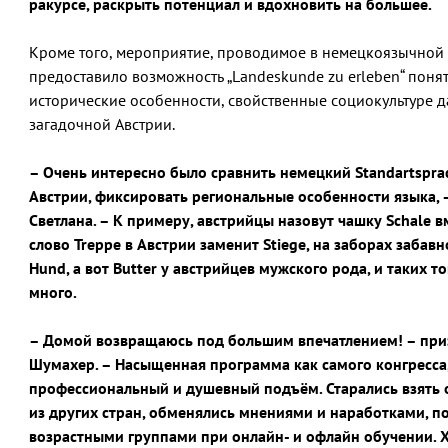
ракурсе, раскрыть потенциал и вдохновить на большее.
Кроме того, мероприятие, проводимое в немецкоязычной 
предоставило возможность „Landeskunde zu erleben“ поня
исторические особенности, свойственные социокультуре д
загадочной Австрии.
– Очень интересно было сравнить немецкий Standartspra
Австрии, фиксировать региональные особенности языка, 
Светлана. – К примеру, австрийцы назовут чашку Schale вм
слово Treppe в Австрии заменит Stiege, на заборах забавн
Hund, а вот Butter у австрийцев мужского рода, и таких т
много.
– Домой возвращаюсь под большим впечатлением! – при
Шумахер. – Насыщенная программа как самого конгресса,
профессиональный и душевный подъём. Старались взять 
из других стран, обменялись мнениями и наработками, п
возрастными группами при онлайн- и офлайн обучении. 