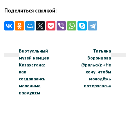
Поделиться ссылкой:
Навигация
Виртуальный
Татьяна
по
музей немцев
Воронцова
записям
Казахстана:
(Уральск): «Не
как
хочу, чтобы
создавались
молодёжь
молочные
потерялась»
продукты